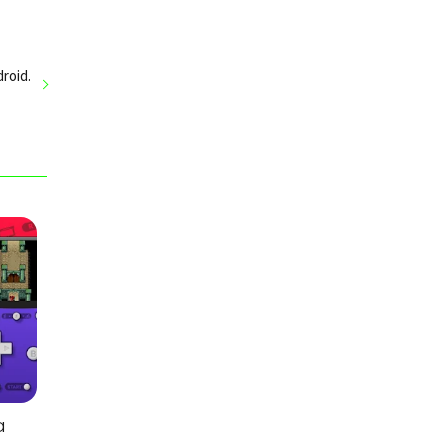
roid.
a