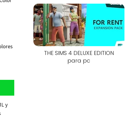
Color
olores
THE SIMS 4 DELUXE EDITION
para pc
ML y
s