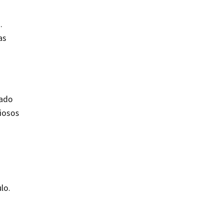
.
as
rado
liosos
lo.