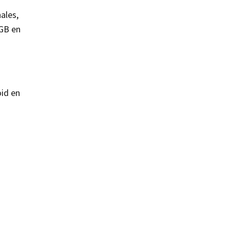
ales,
GB en
oid en