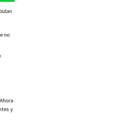
bulan
ue no
e
 Ahora
ntes y