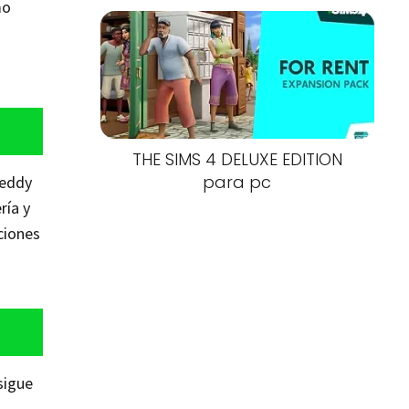
mo
THE SIMS 4 DELUXE EDITION
para pc
reddy
ría y
ciones
 sigue