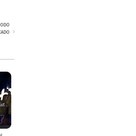
 TODO
EADO
OL