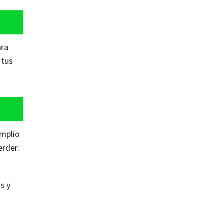
ara
 tus
amplio
erder.
s y