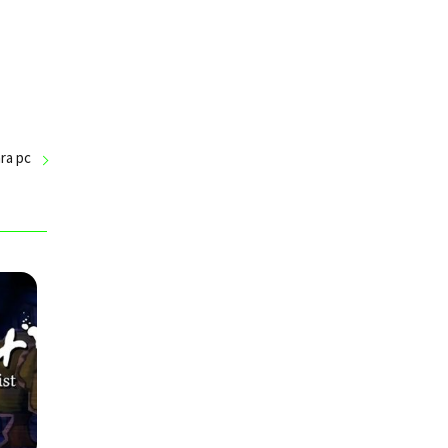
ra pc