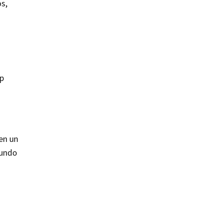
s,
op
en un
mundo