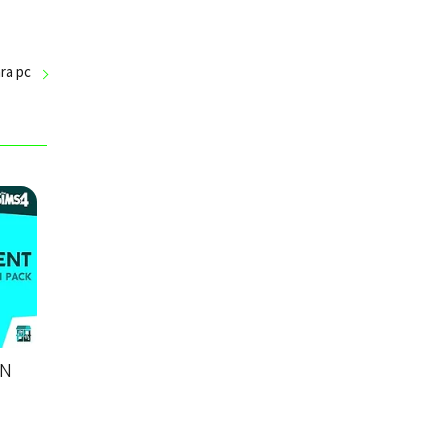
ra pc
ON