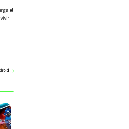
arga el
vivir
droid