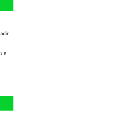
adir
s a