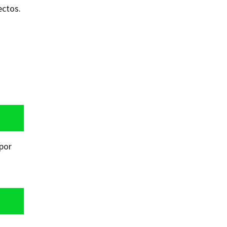
ectos.
 por