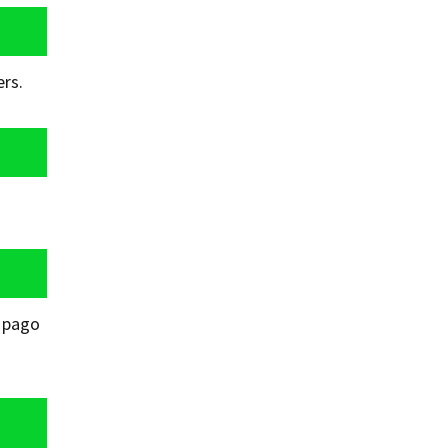
rs.
e pago